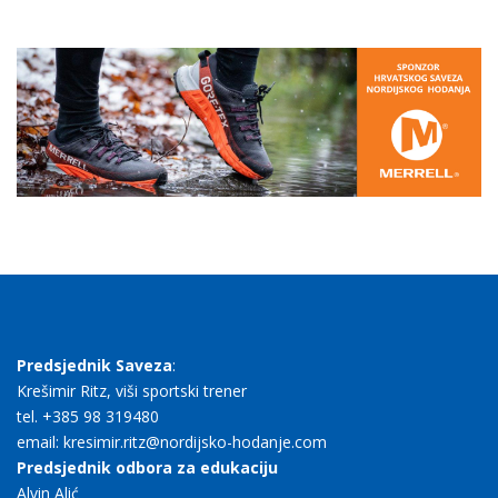
Predsjednik Saveza
:
Krešimir Ritz, viši sportski trener
tel. +385 98 319480
email: kresimir.ritz@nordijsko-hodanje.com
Predsjednik odbora za edukaciju
Alvin Alić