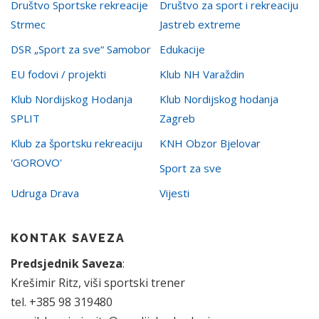
Društvo Sportske rekreacije
Društvo za sport i rekreaciju
Strmec
Jastreb extreme
DSR „Sport za sve“ Samobor
Edukacije
EU fodovi / projekti
Klub NH Varaždin
Klub Nordijskog Hodanja
Klub Nordijskog hodanja
SPLIT
Zagreb
Klub za športsku rekreaciju
KNH Obzor Bjelovar
'GOROVO'
Sport za sve
Udruga Drava
Vijesti
KONTAK SAVEZA
Predsjednik Saveza
:
Krešimir Ritz, viši sportski trener
tel. +385 98 319480