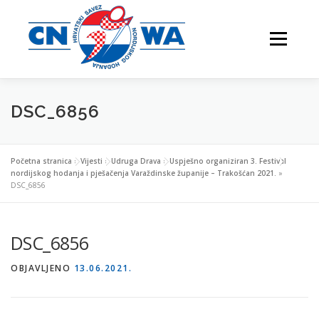
Preskoči
na
Izbornik
sadržaj
DSC_6856
NATJECANJA
FESTIVALI
O NAMA
Početna stranica
»
Vijesti
»
Udruga Drava
»
Uspješno organiziran 3. Festival
nordijskog hodanja i pješačenja Varaždinske županije – Trakošćan 2021.
»
DSC_6856
VJEŽBAJTE S NAMA
DSC_6856
OBJAVLJENO
13.06.2021.
NORDIJSKO HODANJE
KONTAKTI