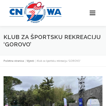
Preskoči
na
Izbornik
sadržaj
KLUB ZA ŠPORTSKU REKREACIJU
NATJECANJA
FESTIVALI
O NAMA
‘GOROVO’
Početna stranica
»
Vijesti
»
Klub za športsku rekreaciju 'GOROVO'
VJEŽBAJTE S NAMA
NORDIJSKO HODANJE
KONTAKTI