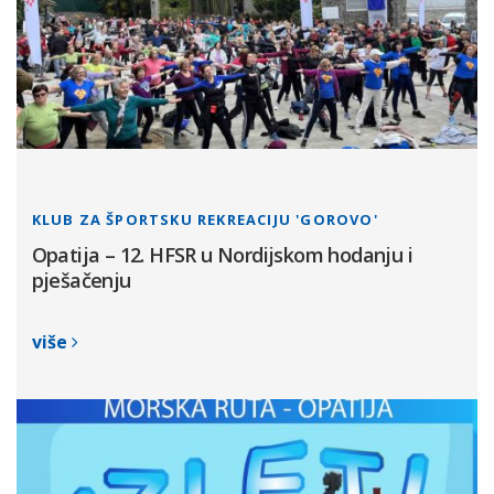
KLUB ZA ŠPORTSKU REKREACIJU 'GOROVO'
Opatija – 12. HFSR u Nordijskom hodanju i
pješačenju
više