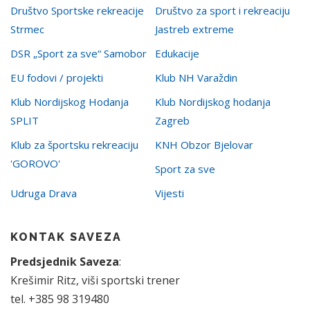
Društvo Sportske rekreacije
Društvo za sport i rekreaciju
Strmec
Jastreb extreme
DSR „Sport za sve“ Samobor
Edukacije
EU fodovi / projekti
Klub NH Varaždin
Klub Nordijskog Hodanja
Klub Nordijskog hodanja
SPLIT
Zagreb
Klub za športsku rekreaciju
KNH Obzor Bjelovar
'GOROVO'
Sport za sve
Udruga Drava
Vijesti
KONTAK SAVEZA
Predsjednik Saveza
:
Krešimir Ritz, viši sportski trener
tel. +385 98 319480