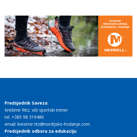
Predsjednik Saveza
:
Krešimir Ritz, viši sportski trener
tel. +385 98 319480
email: kresimir.ritz@nordijsko-hodanje.com
Predsjednik odbora za edukaciju