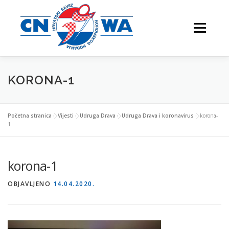
Preskoči
na
Izbornik
sadržaj
KORONA-1
NATJECANJA
FESTIVALI
O NAMA
Početna stranica
»
Vijesti
»
Udruga Drava
»
Udruga Drava i koronavirus
»
korona-
1
VJEŽBAJTE S NAMA
korona-1
OBJAVLJENO
14.04.2020.
NORDIJSKO HODANJE
KONTAKTI