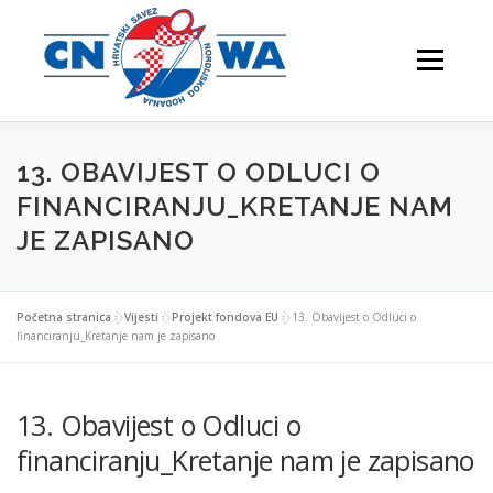
Preskoči
na
Izbornik
sadržaj
13. OBAVIJEST O ODLUCI O
NATJECANJA
FESTIVALI
O NAMA
FINANCIRANJU_KRETANJE NAM
JE ZAPISANO
VJEŽBAJTE S NAMA
Početna stranica
»
Vijesti
»
Projekt fondova EU
»
13. Obavijest o Odluci o
financiranju_Kretanje nam je zapisano
13. Obavijest o Odluci o
NORDIJSKO HODANJE
KONTAKTI
financiranju_Kretanje nam je zapisano