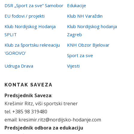
DSR „Sport za sve“ Samobor
Edukacije
EU fodovi / projekti
Klub NH Varaždin
Klub Nordijskog Hodanja
Klub Nordijskog hodanja
SPLIT
Zagreb
Klub za športsku rekreaciju
KNH Obzor Bjelovar
'GOROVO'
Sport za sve
Udruga Drava
Vijesti
KONTAK SAVEZA
Predsjednik Saveza
:
Krešimir Ritz, viši sportski trener
tel. +385 98 319480
email: kresimir.ritz@nordijsko-hodanje.com
Predsjednik odbora za edukaciju