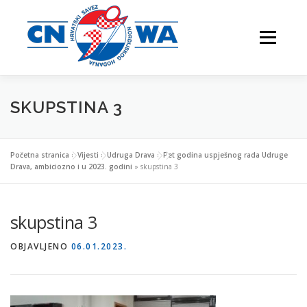
Preskoči
na
Izbornik
sadržaj
SKUPSTINA 3
NATJECANJA
FESTIVALI
O NAMA
Početna stranica
»
Vijesti
»
Udruga Drava
»
Pet godina uspješnog rada Udruge
Drava, ambiciozno i u 2023. godini
»
skupstina 3
VJEŽBAJTE S NAMA
skupstina 3
OBJAVLJENO
06.01.2023.
NORDIJSKO HODANJE
KONTAKTI