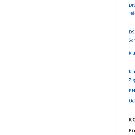
Dr
re
DS
Sa
Kl
Kl
Za
KN
Ud
K
Pr