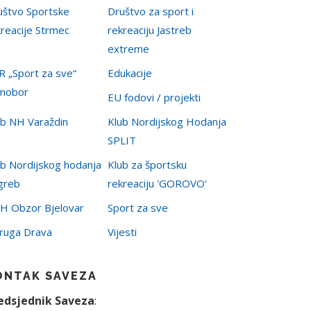
uštvo Sportske
Društvo za sport i
kreacije Strmec
rekreaciju Jastreb
extreme
R „Sport za sve“
Edukacije
mobor
EU fodovi / projekti
ub NH Varaždin
Klub Nordijskog Hodanja
SPLIT
ub Nordijskog hodanja
Klub za športsku
greb
rekreaciju 'GOROVO'
H Obzor Bjelovar
Sport za sve
ruga Drava
Vijesti
ONTAK SAVEZA
edsjednik Saveza
: