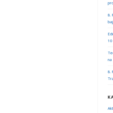
pr
8. 
ba
Edu
10
Teč
na
8. 
Tr
K
Akt