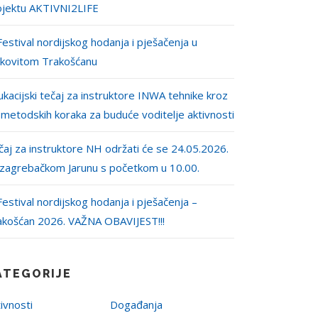
ojektu AKTIVNI2LIFE
Festival nordijskog hodanja i pješačenja u
jkovitom Trakošćanu
kacijski tečaj za instruktore INWA tehnike kroz
 metodskih koraka za buduće voditelje aktivnosti
aj za instruktore NH održati će se 24.05.2026.
 zagrebačkom Jarunu s početkom u 10.00.
Festival nordijskog hodanja i pješačenja –
akošćan 2026. VAŽNA OBAVIJEST!!!
ATEGORIJE
ivnosti
Događanja