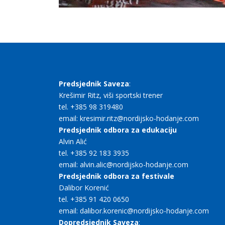
Predsjednik Saveza
:
Krešimir Ritz, viši sportski trener
tel. +385 98 319480
email: kresimir.ritz@nordijsko-hodanje.com
Predsjednik odbora za edukaciju
Alvin Alić
tel. +385 92 183 3935
email: alvin.alic@nordijsko-hodanje.com
Predsjednik odbora za festivale
Dalibor Korenić
tel. +385 91 420 0650
email: dalibor.korenic@nordijsko-hodanje.com
Dopredsjednik Saveza
: