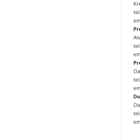
Kre
te
em
Pr
Alv
te
em
Pr
Da
te
em
Do
Da
te
em