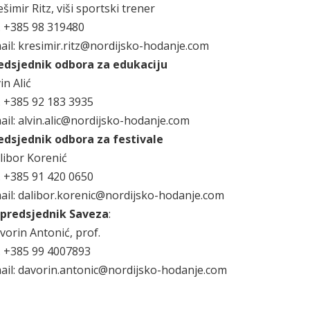
šimir Ritz, viši sportski trener
l. +385 98 319480
ail: kresimir.ritz@nordijsko-hodanje.com
edsjednik odbora za edukaciju
in Alić
l. +385 92 183 3935
ail: alvin.alic@nordijsko-hodanje.com
edsjednik odbora za festivale
libor Korenić
l. +385 91 420 0650
ail: dalibor.korenic@nordijsko-hodanje.com
predsjednik Saveza
:
vorin Antonić, prof.
l. +385 99 4007893
ail: davorin.antonic@nordijsko-hodanje.com