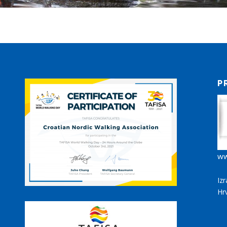
P
ww
Iz
Hr