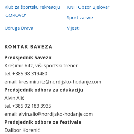
Klub za športsku rekreaciju
KNH Obzor Bjelovar
'GOROVO'
Sport za sve
Udruga Drava
Vijesti
KONTAK SAVEZA
Predsjednik Saveza
:
Krešimir Ritz, viši sportski trener
tel. +385 98 319480
email: kresimir.ritz@nordijsko-hodanje.com
Predsjednik odbora za edukaciju
Alvin Alić
tel. +385 92 183 3935
email: alvin.alic@nordijsko-hodanje.com
Predsjednik odbora za festivale
Dalibor Korenić