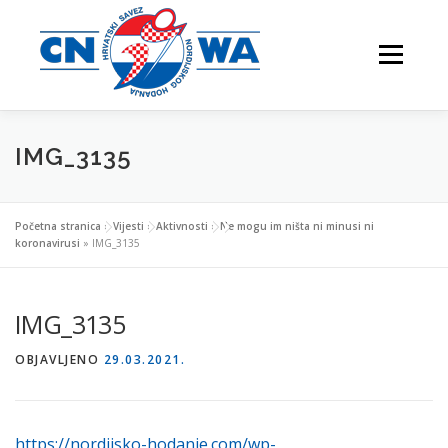
Preskoči
na
Izbornik
sadržaj
IMG_3135
NATJECANJA
FESTIVALI
O NAMA
Početna stranica
»
Vijesti
»
Aktivnosti
»
Ne mogu im ništa ni minusi ni
koronavirusi
»
IMG_3135
VJEŽBAJTE S NAMA
IMG_3135
OBJAVLJENO
29.03.2021.
NORDIJSKO HODANJE
KONTAKTI
https://nordijsko-hodanje.com/wp-