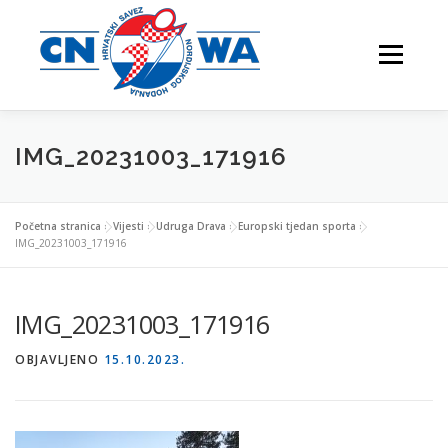
Preskoči
na
Izbornik
sadržaj
IMG_20231003_171916
NATJECANJA
FESTIVALI
O NAMA
Početna stranica
»
Vijesti
»
Udruga Drava
»
Europski tjedan sporta
»
IMG_20231003_171916
VJEŽBAJTE S NAMA
IMG_20231003_171916
OBJAVLJENO
15.10.2023.
NORDIJSKO HODANJE
KONTAKTI