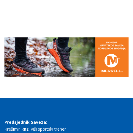
Predsjednik Saveza
:
Krešimir Ritz, viši sportski trener