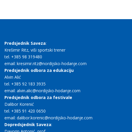
Predsjednik Saveza
:
Krešimir Ritz, viši sportski trener
tel. +385 98 319480
email: kresimir.ritz@nordijsko-hodanje.com
Predsjednik odbora za edukaciju
Alvin Alić
tel. +385 92 183 3935
email: alvin.alic@nordijsko-hodanje.com
Predsjednik odbora za festivale
Dalibor Korenić
tel. +385 91 420 0650
email: dalibor.korenic@nordijsko-hodanje.com
Dopredsjednik Saveza
:
Davorin Antonić, prof.