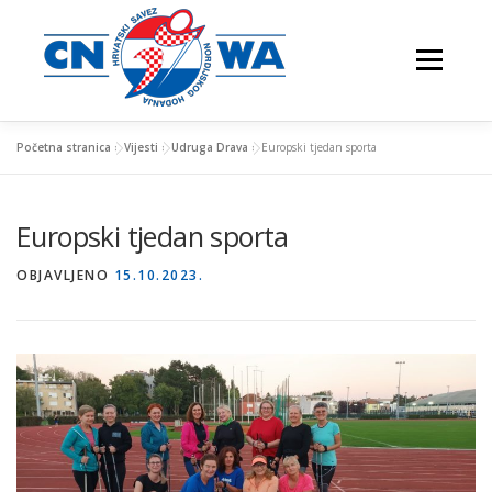
Preskoči
na
Izbornik
sadržaj
Početna stranica
»
Vijesti
»
Udruga Drava
»
Europski tjedan sporta
NATJECANJA
FESTIVALI
O NAMA
Europski tjedan sporta
OBJAVLJENO
15.10.2023.
VJEŽBAJTE S NAMA
NORDIJSKO HODANJE
KONTAKTI