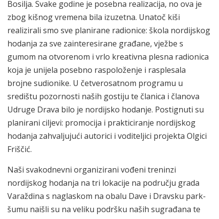
Bosilja. Svake godine je posebna realizacija, no ova je
zbog kišnog vremena bila izuzetna. Unatoč kiši
realizirali smo sve planirane radionice: škola nordijskog
hodanja za sve zainteresirane građane, vježbe s
gumom na otvorenom i vrlo kreativna plesna radionica
koja je unijela posebno raspoloženje i rasplesala
brojne sudionike. U četverosatnom programu u
središtu pozornosti naših gostiju te članica i članova
Udruge Drava bilo je nordijsko hodanje. Postignuti su
planirani ciljevi: promocija i prakticiranje nordijskog
hodanja zahvaljujući autorici i voditeljici projekta Olgici
Friščić.
Naši svakodnevni organizirani vođeni treninzi
nordijskog hodanja na tri lokacije na području grada
Varaždina s naglaskom na obalu Dave i Dravsku park-
šumu naišli su na veliku podršku naših sugrađana te