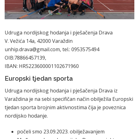
Udruga nordijskog hodanja i pješačenja Drava
V. Vežića 14a, 42000 Varaždin
unhip.drava@gmail.com, tel.: 0953575494
OIB:78866457139,
IBAN: HR5223600001102671960
Europski tjedan sporta
Udruga nordijskog hodanja i pješačenja Drava iz
Varaždina je na sebi specifičan način obilježila Europski
tjedan sporta brojnim aktivnostima čija je poveznica
nordijsko hodanje.
počeli smo 23.09.2023. obilježavanjem