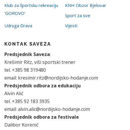
Klub za športsku rekreaciju
KNH Obzor Bjelovar
'GOROVO'
Sport za sve
Udruga Drava
Vijesti
KONTAK SAVEZA
Predsjednik Saveza
:
Krešimir Ritz, viši sportski trener
tel. +385 98 319480
email: kresimir.ritz@nordijsko-hodanje.com
Predsjednik odbora za edukaciju
Alvin Alić
tel. +385 92 183 3935
email: alvin.alic@nordijsko-hodanje.com
Predsjednik odbora za festivale
Dalibor Korenić