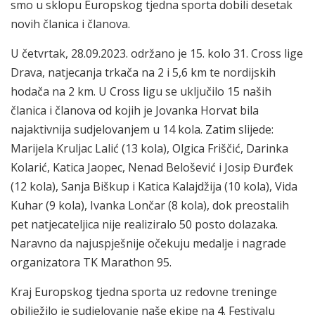
smo u sklopu Europskog tjedna sporta dobili desetak
novih članica i članova.
U četvrtak, 28.09.2023. održano je 15. kolo 31. Cross lige
Drava, natjecanja trkača na 2 i 5,6 km te nordijskih
hodača na 2 km. U Cross ligu se uključilo 15 naših
članica i članova od kojih je Jovanka Horvat bila
najaktivnija sudjelovanjem u 14 kola. Zatim slijede:
Marijela Kruljac Lalić (13 kola), Olgica Friščić, Darinka
Kolarić, Katica Jaopec, Nenad Belošević i Josip Đurđek
(12 kola), Sanja Biškup i Katica Kalajdžija (10 kola), Vida
Kuhar (9 kola), Ivanka Lončar (8 kola), dok preostalih
pet natjecateljica nije realiziralo 50 posto dolazaka.
Naravno da najuspješnije očekuju medalje i nagrade
organizatora TK Marathon 95.
Kraj Europskog tjedna sporta uz redovne treninge
obilježilo je sudjelovanje naše ekipe na 4. Festivalu