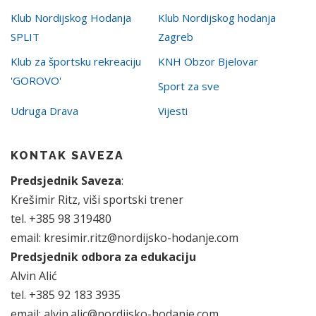
Klub Nordijskog Hodanja
Klub Nordijskog hodanja
SPLIT
Zagreb
Klub za športsku rekreaciju
KNH Obzor Bjelovar
'GOROVO'
Sport za sve
Udruga Drava
Vijesti
KONTAK SAVEZA
Predsjednik Saveza
:
Krešimir Ritz, viši sportski trener
tel. +385 98 319480
email: kresimir.ritz@nordijsko-hodanje.com
Predsjednik odbora za edukaciju
Alvin Alić
tel. +385 92 183 3935
email: alvin.alic@nordijsko-hodanje.com