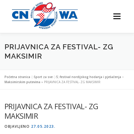
Preskoči
na
Izbornik
sadržaj
PRIJAVNICA ZA FESTIVAL- ZG
NATJECANJA
FESTIVALI
O NAMA
MAKSIMIR
Početna stranica
»
Sport za sve
»
5. festival nordijskog hodanja i pješačenja –
Maksimirskim putevima
VJEŽBAJTE S NAMA
»
PRIJAVNICA ZA FESTIVAL- ZG MAKSIMIR
PRIJAVNICA ZA FESTIVAL- ZG
MAKSIMIR
NORDIJSKO HODANJE
KONTAKTI
OBJAVLJENO
27.05.2023.