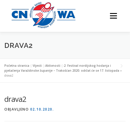
Preskoči
na
Izbornik
sadržaj
DRAVA2
NATJECANJA
FESTIVALI
O NAMA
Početna stranica
»
Vijesti
»
Aktivnosti
»
2. Festival nordijskog hodanja i
pješačenja Varaždinske županije – Trakošćan 2020. održat će se 17. listopada
»
drava2
VJEŽBAJTE S NAMA
drava2
OBJAVLJENO
02.10.2020.
NORDIJSKO HODANJE
KONTAKTI