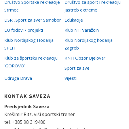
Društvo Sportske rekreacije
Društvo za sport i rekreaciju
Strmec
Jastreb extreme
DSR „Sport za sve“ Samobor
Edukacije
EU fodovi / projekti
Klub NH Varaždin
Klub Nordijskog Hodanja
Klub Nordijskog hodanja
SPLIT
Zagreb
Klub za športsku rekreaciju
KNH Obzor Bjelovar
'GOROVO'
Sport za sve
Udruga Drava
Vijesti
KONTAK SAVEZA
Predsjednik Saveza
:
Krešimir Ritz, viši sportski trener
tel. +385 98 319480