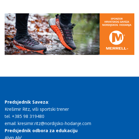
Predsjednik Saveza
:
Krešimir Ritz, viši sportski trener
tel. +385 98 319480
email: kresimir.ritz@nordijsko-hodanje.com
Predsjednik odbora za edukaciju
Alvin Alić