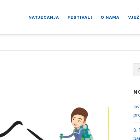
NATJECANJA
FESTIVALI
O NAMA
VJEŽ
i
Pre
N
Jav
pr
8. 
ba