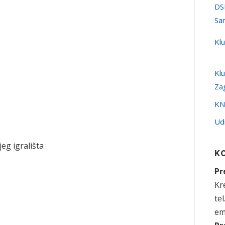
DS
Sa
Kl
Kl
Za
KN
Ud
eg igrališta
K
Pr
Kre
te
em