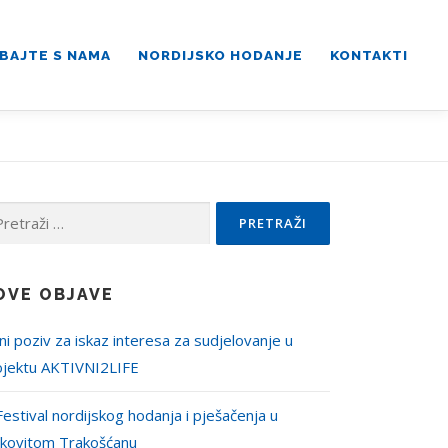
BAJTE S NAMA
NORDIJSKO HODANJE
KONTAKTI
traži:
OVE OBJAVE
ni poziv za iskaz interesa za sudjelovanje u
ojektu AKTIVNI2LIFE
Festival nordijskog hodanja i pješačenja u
jkovitom Trakošćanu