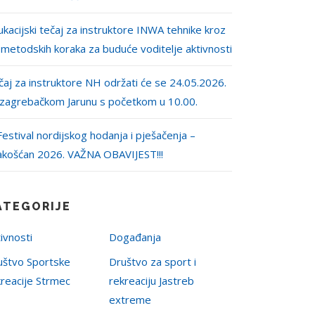
kacijski tečaj za instruktore INWA tehnike kroz
 metodskih koraka za buduće voditelje aktivnosti
aj za instruktore NH održati će se 24.05.2026.
 zagrebačkom Jarunu s početkom u 10.00.
Festival nordijskog hodanja i pješačenja –
akošćan 2026. VAŽNA OBAVIJEST!!!
ATEGORIJE
ivnosti
Događanja
uštvo Sportske
Društvo za sport i
kreacije Strmec
rekreaciju Jastreb
extreme