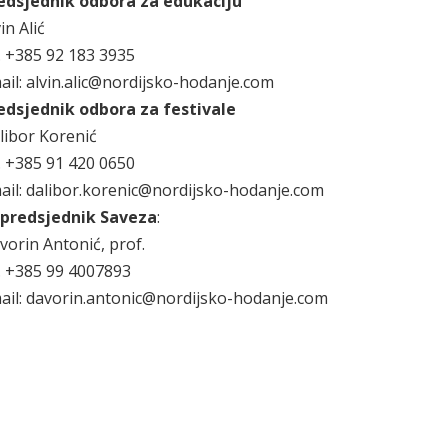
edsjednik odbora za edukaciju
in Alić
l. +385 92 183 3935
ail: alvin.alic@nordijsko-hodanje.com
edsjednik odbora za festivale
libor Korenić
l. +385 91 420 0650
ail: dalibor.korenic@nordijsko-hodanje.com
predsjednik Saveza
:
vorin Antonić, prof.
l. +385 99 4007893
ail: davorin.antonic@nordijsko-hodanje.com