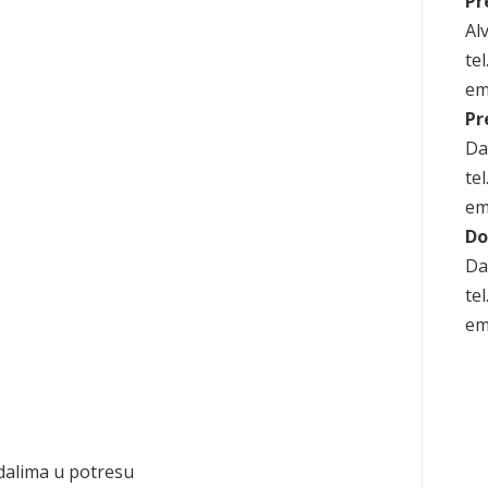
Pr
Alv
te
em
Pr
Da
te
em
Do
Da
te
em
dalima u potresu