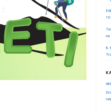
Edu
10
Teč
na
8. 
Tr
K
Akt
Dr
re