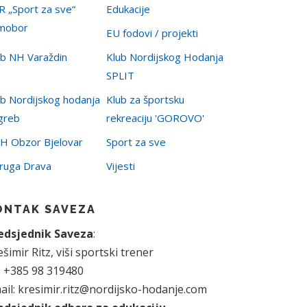
R „Sport za sve“
Edukacije
mobor
EU fodovi / projekti
ub NH Varaždin
Klub Nordijskog Hodanja
SPLIT
ub Nordijskog hodanja
Klub za športsku
greb
rekreaciju 'GOROVO'
H Obzor Bjelovar
Sport za sve
ruga Drava
Vijesti
ONTAK SAVEZA
edsjednik Saveza
:
šimir Ritz, viši sportski trener
l. +385 98 319480
ail: kresimir.ritz@nordijsko-hodanje.com