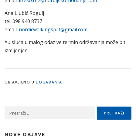
email:
kreso.ritz@nordijsko-hodanje.com
Ana Ljubić Rogulj
tel. 098 940 8737
email:
nordicwalkingsplit@gmail.com
*u slučaju malog odazive termin održavanja može biti
izmijenjen.
OBJAVLJENO U
DOGAĐANJA
Pretraži:
NOVE OBJAVE