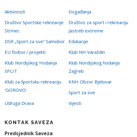
Aktivnosti
Događanja
Društvo Sportske rekreacije
Društvo za sport i rekreaciju
Strmec
Jastreb extreme
DSR „Sport za sve“ Samobor
Edukacije
EU fodovi / projekti
Klub NH Varaždin
Klub Nordijskog Hodanja
Klub Nordijskog hodanja
SPLIT
Zagreb
Klub za športsku rekreaciju
KNH Obzor Bjelovar
'GOROVO'
Sport za sve
Udruga Drava
Vijesti
KONTAK SAVEZA
Predsjednik Saveza
: