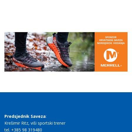
Predsjednik Saveza
:
Krešimir Ritz, viši sportski trener
tel. +385 98 319480