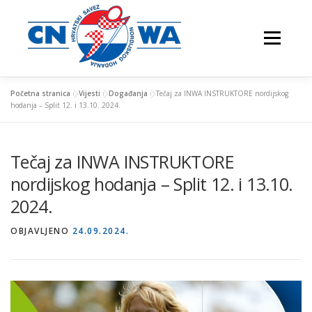
Preskoči
na
Izbornik
sadržaj
Početna stranica
»
Vijesti
»
Događanja
»
Tečaj za INWA INSTRUKTORE nordijskog
hodanja – Split 12. i 13.10. 2024.
NATJECANJA
FESTIVALI
O NAMA
Tečaj za INWA INSTRUKTORE
nordijskog hodanja – Split 12. i 13.10.
VJEŽBAJTE S NAMA
2024.
OBJAVLJENO
24.09.2024.
NORDIJSKO HODANJE
KONTAKTI