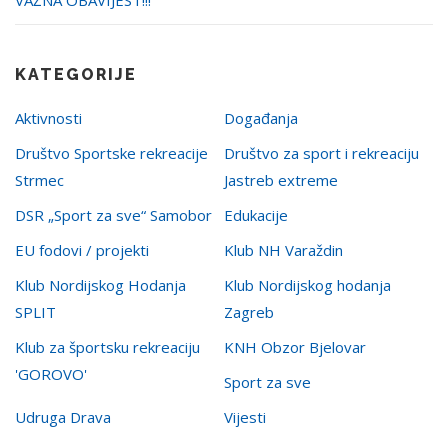
VAŽNA OBAVIJEST!!!
KATEGORIJE
Aktivnosti
Događanja
Društvo Sportske rekreacije
Društvo za sport i rekreaciju
Strmec
Jastreb extreme
DSR „Sport za sve“ Samobor
Edukacije
EU fodovi / projekti
Klub NH Varaždin
Klub Nordijskog Hodanja
Klub Nordijskog hodanja
SPLIT
Zagreb
Klub za športsku rekreaciju
KNH Obzor Bjelovar
'GOROVO'
Sport za sve
Udruga Drava
Vijesti