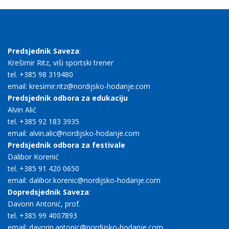
Predsjednik Saveza
:
Krešimir Ritz, viši sportski trener
tel. +385 98 319480
email: kresimir.ritz@nordijsko-hodanje.com
Predsjednik odbora za edukaciju
Alvin Alić
tel. +385 92 183 3935
email: alvin.alic@nordijsko-hodanje.com
Predsjednik odbora za festivale
Dalibor Korenić
tel. +385 91 420 0650
email: dalibor.korenic@nordijsko-hodanje.com
Dopredsjednik Saveza
:
Davorin Antonić, prof.
tel. +385 99 4007893
email: davorin.antonic@nordijsko-hodanje.com