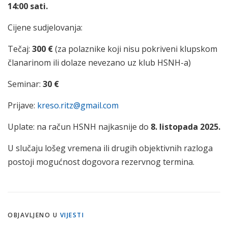
14:00 sati.
Cijene sudjelovanja:
Tečaj:
300 €
(za polaznike koji nisu pokriveni klupskom
članarinom ili dolaze nevezano uz klub HSNH-a)
Seminar:
30 €
Prijave:
kreso.ritz@gmail.com
Uplate: na račun HSNH najkasnije do
8. listopada 2025.
U slučaju lošeg vremena ili drugih objektivnih razloga
postoji mogućnost dogovora rezervnog termina.
OBJAVLJENO U
VIJESTI