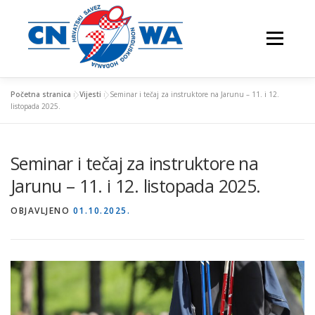
Preskoči
na
Izbornik
sadržaj
Početna stranica
»
Vijesti
»
Seminar i tečaj za instruktore na Jarunu – 11. i 12.
listopada 2025.
NATJECANJA
FESTIVALI
O NAMA
Seminar i tečaj za instruktore na
Jarunu – 11. i 12. listopada 2025.
VJEŽBAJTE S NAMA
OBJAVLJENO
01.10.2025.
NORDIJSKO HODANJE
KONTAKTI