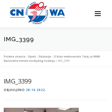
Preskoči
na
Izbornik
sadržaj
IMG_3399
NATJECANJA
FESTIVALI
O NAMA
Početna stranica
»
Vijesti
»
Edukacije
»
Održan međunarodni Tečaj za INWA
Nacionalne trenere nordijskog hodanja
»
IMG_3399
VJEŽBAJTE S NAMA
IMG_3399
OBJAVLJENO
28.10.2022.
NORDIJSKO HODANJE
KONTAKTI