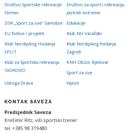
Društvo Sportske rekreacije
Društvo za sport i rekreaciju
Strmec
Jastreb extreme
DSR „Sport za sve“ Samobor
Edukacije
EU fodovi / projekti
Klub NH Varaždin
Klub Nordijskog Hodanja
Klub Nordijskog hodanja
SPLIT
Zagreb
Klub za športsku rekreaciju
KNH Obzor Bjelovar
'GOROVO'
Sport za sve
Udruga Drava
Vijesti
KONTAK SAVEZA
Predsjednik Saveza
:
Krešimir Ritz, viši sportski trener
tel. +385 98 319480