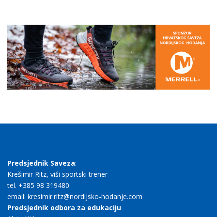
Predsjednik Saveza
:
Krešimir Ritz, viši sportski trener
tel. +385 98 319480
email: kresimir.ritz@nordijsko-hodanje.com
Predsjednik odbora za edukaciju