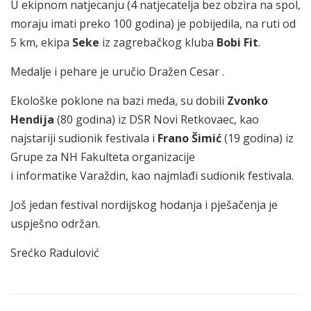
U ekipnom natjecanju (4 natjecatelja bez obzira na spol,
moraju imati preko 100 godina) je pobijedila, na ruti od
5 km, ekipa
Seke
iz zagrebačkog kluba
Bobi Fit
.
Medalje i pehare je uručio Dražen Cesar .
Ekološke poklone na bazi meda, su dobili
Zvonko
Hendija
(80 godina) iz DSR Novi Retkovaec, kao
najstariji sudionik festivala i
Frano Šimić
(19 godina) iz
Grupe za NH Fakulteta organizacije
i informatike Varaždin, kao najmlađi sudionik festivala.
Još jedan festival nordijskog hodanja i pješačenja je
uspješno održan.
Srećko Radulović