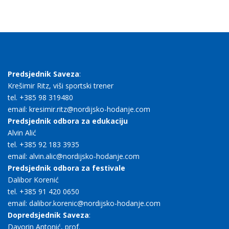
Predsjednik Saveza
:
Krešimir Ritz, viši sportski trener
tel. +385 98 319480
email: kresimir.ritz@nordijsko-hodanje.com
Predsjednik odbora za edukaciju
Alvin Alić
tel. +385 92 183 3935
email: alvin.alic@nordijsko-hodanje.com
Predsjednik odbora za festivale
Dalibor Korenić
tel. +385 91 420 0650
email: dalibor.korenic@nordijsko-hodanje.com
Dopredsjednik Saveza
:
Davorin Antonić, prof.