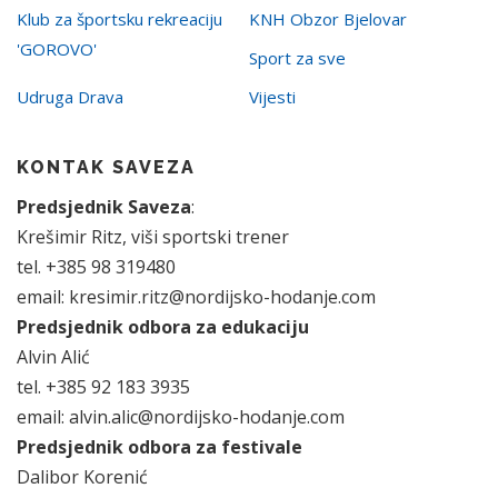
Klub za športsku rekreaciju
KNH Obzor Bjelovar
'GOROVO'
Sport za sve
Udruga Drava
Vijesti
KONTAK SAVEZA
Predsjednik Saveza
:
Krešimir Ritz, viši sportski trener
tel. +385 98 319480
email: kresimir.ritz@nordijsko-hodanje.com
Predsjednik odbora za edukaciju
Alvin Alić
tel. +385 92 183 3935
email: alvin.alic@nordijsko-hodanje.com
Predsjednik odbora za festivale
Dalibor Korenić