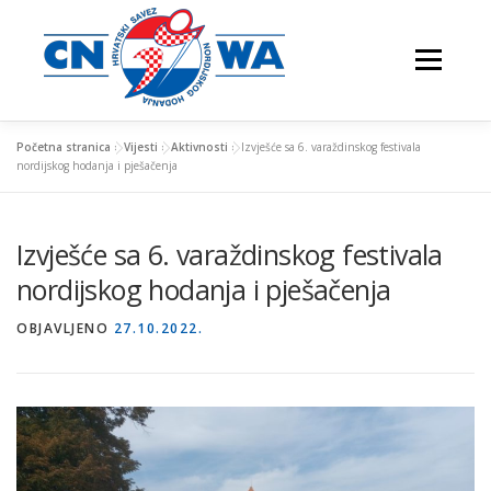
Preskoči
na
Izbornik
sadržaj
Početna stranica
»
Vijesti
»
Aktivnosti
»
Izvješće sa 6. varaždinskog festivala
nordijskog hodanja i pješačenja
NATJECANJA
FESTIVALI
O NAMA
Izvješće sa 6. varaždinskog festivala
nordijskog hodanja i pješačenja
VJEŽBAJTE S NAMA
OBJAVLJENO
27.10.2022.
NORDIJSKO HODANJE
KONTAKTI