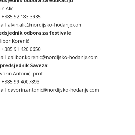
edsjednik odbora za edukaciju
in Alić
l. +385 92 183 3935
ail: alvin.alic@nordijsko-hodanje.com
edsjednik odbora za festivale
libor Korenić
l. +385 91 420 0650
ail: dalibor.korenic@nordijsko-hodanje.com
predsjednik Saveza
:
vorin Antonić, prof.
l. +385 99 4007893
ail: davorin.antonic@nordijsko-hodanje.com