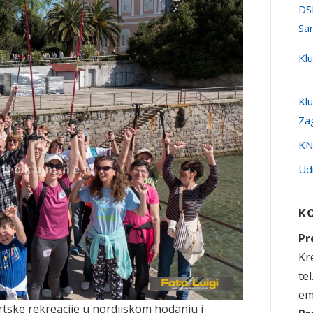
DS
Sa
Kl
Kl
Za
KN
Ud
K
Pr
Kre
te
em
ortske rekreacije u nordijskom hodanju i