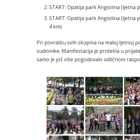
START: Opatija park Angiolina (ljetna po
START: Opatija park Angiolina (ljetna 
4 km)
Pri povratku svih skupina na maloj ljetnoj po
sudionike. Manifestacija je protekla u prijat
samo je još više pogodovalo odličnom raspolo