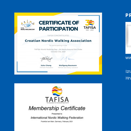
P
ww
Iz
Hr