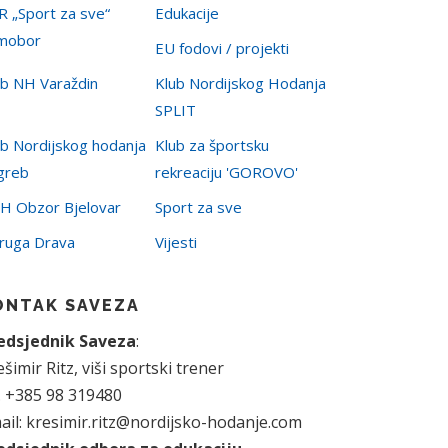
R „Sport za sve“
Edukacije
mobor
EU fodovi / projekti
ub NH Varaždin
Klub Nordijskog Hodanja
SPLIT
ub Nordijskog hodanja
Klub za športsku
greb
rekreaciju 'GOROVO'
H Obzor Bjelovar
Sport za sve
ruga Drava
Vijesti
ONTAK SAVEZA
edsjednik Saveza
:
šimir Ritz, viši sportski trener
l. +385 98 319480
ail: kresimir.ritz@nordijsko-hodanje.com