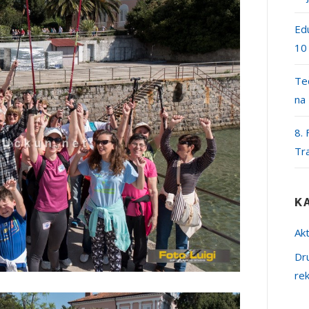
Edu
10
Teč
na
8. 
Tr
K
Akt
Dr
re