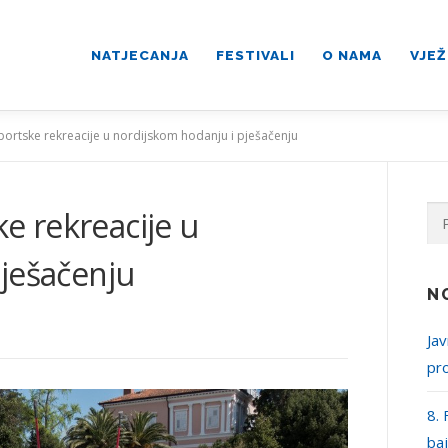
NATJECANJA
FESTIVALI
O NAMA
VJEŽ
 sportske rekreacije u nordijskom hodanju i pješačenju
Pre
ke rekreacije u
ješačenju
N
Jav
pr
8. 
ba