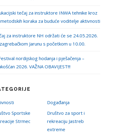
kacijski tečaj za instruktore INWA tehnike kroz
 metodskih koraka za buduće voditelje aktivnosti
aj za instruktore NH održati će se 24.05.2026.
 zagrebačkom Jarunu s početkom u 10.00.
Festival nordijskog hodanja i pješačenja –
akošćan 2026. VAŽNA OBAVIJEST!!!
ATEGORIJE
ivnosti
Događanja
uštvo Sportske
Društvo za sport i
kreacije Strmec
rekreaciju Jastreb
extreme