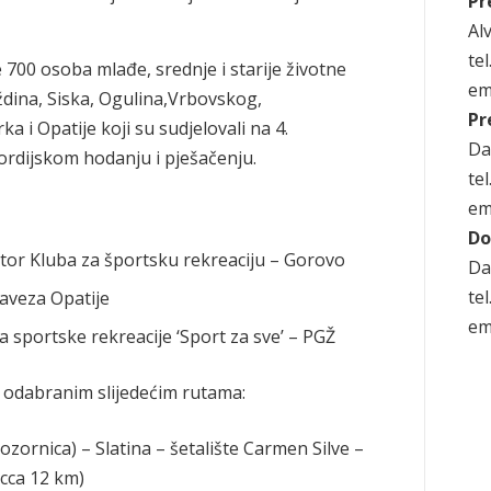
Pr
Alv
te
 700 osoba mlađe, srednje i starije životne
em
aždina, Siska, Ogulina,Vrbovskog,
Pr
 i Opatije koji su sudjelovali na 4.
Da
ordijskom hodanju i pješačenju.
te
em
Do
rektor Kluba za športsku rekreaciju – Gorovo
Da
te
aveza Opatije
em
a sportske rekreacije ‘Sport za sve’ – PGŽ
 odabranim slijedećim rutama:
ozornica) – Slatina – šetalište Carmen Silve –
cca 12 km)