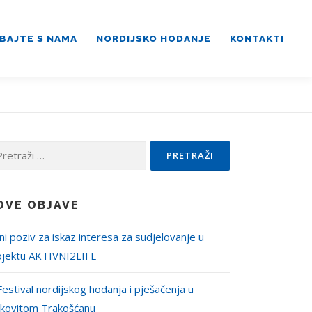
BAJTE S NAMA
NORDIJSKO HODANJE
KONTAKTI
traži:
OVE OBJAVE
ni poziv za iskaz interesa za sudjelovanje u
ojektu AKTIVNI2LIFE
Festival nordijskog hodanja i pješačenja u
jkovitom Trakošćanu