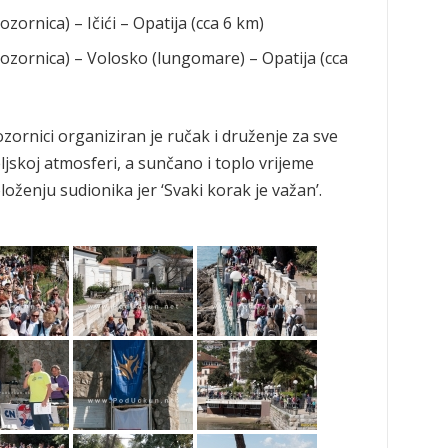
zornica) – Ičići – Opatija (cca 6 km)
pozornica) – Volosko (lungomare) – Opatija (cca
zornici organiziran je ručak i druženje za sve
eljskoj atmosferi, a sunčano i toplo vrijeme
ženju sudionika jer ‘Svaki korak je važan’.