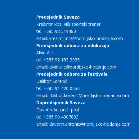
Predsjednik Saveza
:
Krešimir Ritz, viši sportski trener
tel. +385 98 319480
email: kresimir.ritz@nordijsko-hodanje.com
Predsjednik odbora za edukaciju
Alvin Alić
tel. +385 92 183 3935
email: alvin.alic@nordijsko-hodanje.com
Predsjednik odbora za festivale
Dalibor Korenić
tel. +385 91 420 0650
email: dalibor.korenic@nordijsko-hodanje.com
Dopredsjednik Saveza
:
Davorin Antonić, prof.
tel. +385 99 4007893
email: davorin.antonic@nordijsko-hodanje.com