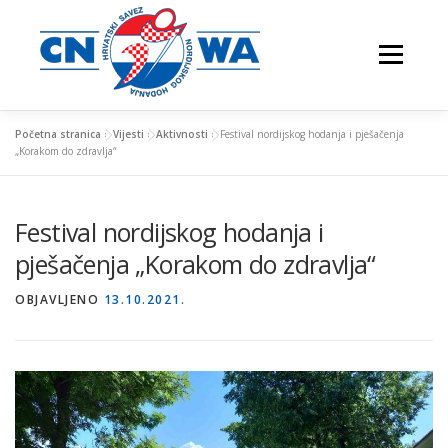
Preskoči
na
Izbornik
sadržaj
Početna stranica
»
Vijesti
»
Aktivnosti
»
Festival nordijskog hodanja i pješačenja
„Korakom do zdravlja“
NATJECANJA
FESTIVALI
O NAMA
Festival nordijskog hodanja i
pješačenja „Korakom do zdravlja“
VJEŽBAJTE S NAMA
OBJAVLJENO
13.10.2021.
NORDIJSKO HODANJE
KONTAKTI