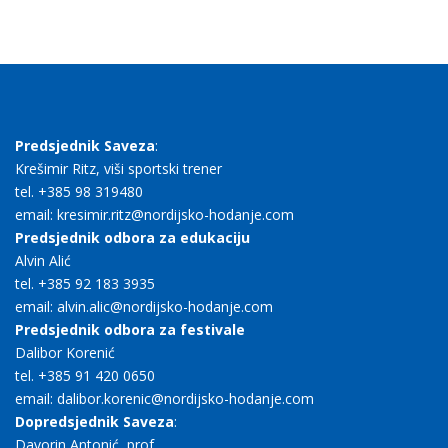
Predsjednik Saveza
:
Krešimir Ritz, viši sportski trener
tel. +385 98 319480
email: kresimir.ritz@nordijsko-hodanje.com
Predsjednik odbora za edukaciju
Alvin Alić
tel. +385 92 183 3935
email: alvin.alic@nordijsko-hodanje.com
Predsjednik odbora za festivale
Dalibor Korenić
tel. +385 91 420 0650
email: dalibor.korenic@nordijsko-hodanje.com
Dopredsjednik Saveza
:
Davorin Antonić, prof.