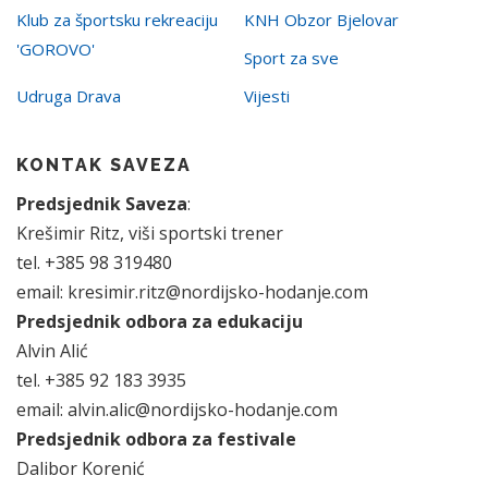
Klub za športsku rekreaciju
KNH Obzor Bjelovar
'GOROVO'
Sport za sve
Udruga Drava
Vijesti
KONTAK SAVEZA
Predsjednik Saveza
:
Krešimir Ritz, viši sportski trener
tel. +385 98 319480
email: kresimir.ritz@nordijsko-hodanje.com
Predsjednik odbora za edukaciju
Alvin Alić
tel. +385 92 183 3935
email: alvin.alic@nordijsko-hodanje.com
Predsjednik odbora za festivale
Dalibor Korenić