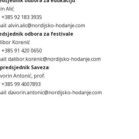
edsjednik odbora za edukaciju
in Alić
l. +385 92 183 3935
ail: alvin.alic@nordijsko-hodanje.com
edsjednik odbora za festivale
libor Korenić
l. +385 91 420 0650
ail: dalibor.korenic@nordijsko-hodanje.com
predsjednik Saveza
:
vorin Antonić, prof.
l. +385 99 4007893
ail: davorin.antonic@nordijsko-hodanje.com