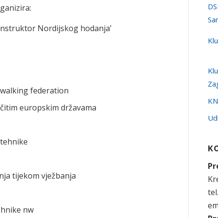
DS
anizira:
Sa
A Instruktor Nordijskog hodanja’
Kl
Kl
Za
 walking federation
KN
zličitim europskim državama
Ud
 tehnike
K
Pr
nja tijekom vježbanja
Kre
te
em
tehnike nw