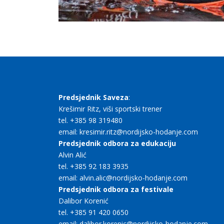
Predsjednik Saveza
:
Krešimir Ritz, viši sportski trener
tel. +385 98 319480
email: kresimir.ritz@nordijsko-hodanje.com
Predsjednik odbora za edukaciju
Alvin Alić
tel. +385 92 183 3935
email: alvin.alic@nordijsko-hodanje.com
Predsjednik odbora za festivale
Dalibor Korenić
tel. +385 91 420 0650
email: dalibor.korenic@nordijsko-hodanje.com