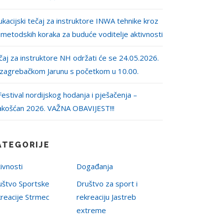
kacijski tečaj za instruktore INWA tehnike kroz
 metodskih koraka za buduće voditelje aktivnosti
aj za instruktore NH održati će se 24.05.2026.
 zagrebačkom Jarunu s početkom u 10.00.
Festival nordijskog hodanja i pješačenja –
akošćan 2026. VAŽNA OBAVIJEST!!!
ATEGORIJE
ivnosti
Događanja
uštvo Sportske
Društvo za sport i
kreacije Strmec
rekreaciju Jastreb
extreme