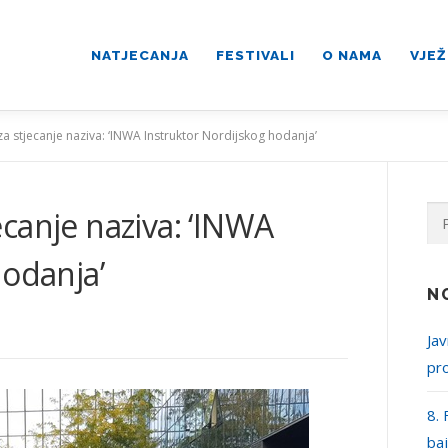
NATJECANJA
FESTIVALI
O NAMA
VJEŽ
j za stjecanje naziva: ‘INWA Instruktor Nordijskog hodanja’
Pre
jecanje naziva: ‘INWA
hodanja’
N
Jav
pr
8. 
ba