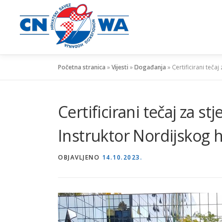
Preskoči
na
sadržaj
Početna stranica
»
Vijesti
»
Događanja
»
Certificirani teča
Certificirani tečaj za st
Instruktor Nordijskog 
OBJAVLJENO
14.10.2023.