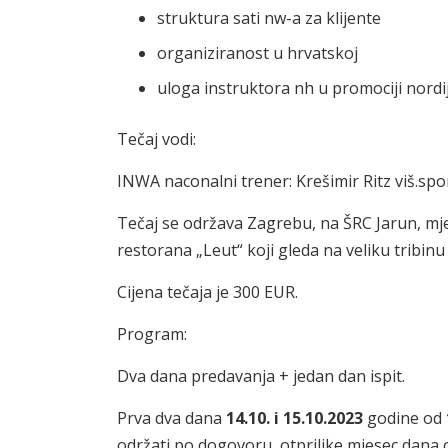
struktura sati nw-a za klijente
organiziranost u hrvatskoj
uloga instruktora nh u promociji nord
Tečaj vodi:
INWA naconalni trener: Krešimir Ritz viš.spor
Tečaj se održava Zagrebu, na ŠRC Jarun, mj
restorana „Leut“ koji gleda na veliku tribinu
Cijena tečaja je 300 EUR.
Program:
Dva dana predavanja + jedan dan ispit.
Prva dva dana
14.10. i 15.10.2023
godine od
održati po dogovoru, otprilike mjesec dana o