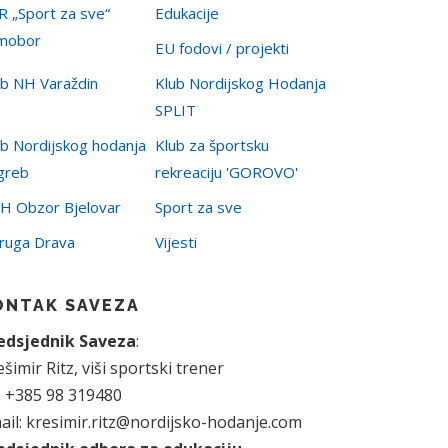
R „Sport za sve“
Edukacije
mobor
EU fodovi / projekti
ub NH Varaždin
Klub Nordijskog Hodanja
SPLIT
ub Nordijskog hodanja
Klub za športsku
greb
rekreaciju 'GOROVO'
H Obzor Bjelovar
Sport za sve
ruga Drava
Vijesti
ONTAK SAVEZA
edsjednik Saveza
:
šimir Ritz, viši sportski trener
l. +385 98 319480
ail: kresimir.ritz@nordijsko-hodanje.com