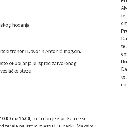
Pr
Alv
te
em
ijskog hodanja
Pr
Da
te
tski trener i Davorin Antonić. mag.cin.
em
Do
esto okupljanja je ispred zatvorenog
Da
 veslačke staze.
te
em
10:00 do 16:00
, treći dan je ispit koji će se
d tečaja na istom mjestu ili u parku Maksimir.