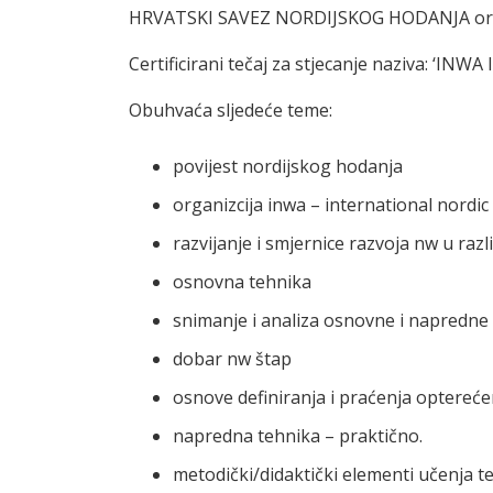
HRVATSKI SAVEZ NORDIJSKOG HODANJA org
Certificirani tečaj za stjecanje naziva: ‘INW
Obuhvaća sljedeće teme:
povijest nordijskog hodanja
organizcija inwa – international nordic
razvijanje i smjernice razvoja nw u ra
osnovna tehnika
snimanje i analiza osnovne i napredne
dobar nw štap
osnove definiranja i praćenja optereće
napredna tehnika – praktično.
metodički/didaktički elementi učenja 