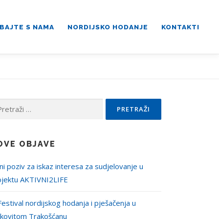
BAJTE S NAMA
NORDIJSKO HODANJE
KONTAKTI
traži:
OVE OBJAVE
ni poziv za iskaz interesa za sudjelovanje u
ojektu AKTIVNI2LIFE
Festival nordijskog hodanja i pješačenja u
jkovitom Trakošćanu