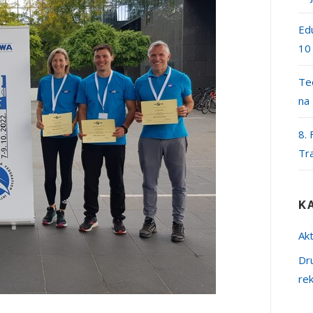
Edu
10
Teč
na
8. 
Tr
K
Akt
Dr
re