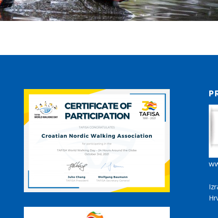
P
ww
Iz
Hr