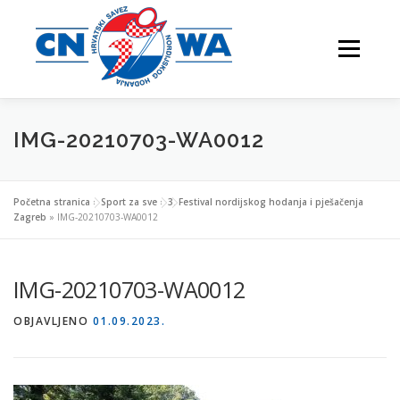
Preskoči
na
Izbornik
sadržaj
IMG-20210703-WA0012
NATJECANJA
FESTIVALI
O NAMA
Početna stranica
»
Sport za sve
»
3. Festival nordijskog hodanja i pješačenja
Zagreb
»
IMG-20210703-WA0012
VJEŽBAJTE S NAMA
IMG-20210703-WA0012
OBJAVLJENO
01.09.2023.
NORDIJSKO HODANJE
KONTAKTI