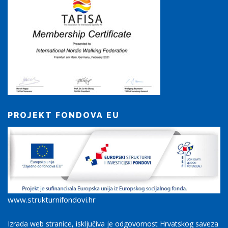
PROJEKT FONDOVA EU
www.strukturnifondovi.hr
Izrada web stranice, isključiva je odgovornost Hrvatskog saveza