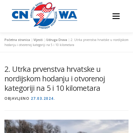
Preskoči
na
Izbornik
sadržaj
Početna stranica
»
Vijesti
»
Udruga Drava
»
2. Utrka prvenstva hrvatske u nordijskom
hodanju i otvorenoj kategoriji na 5 i 10 kilometara
NATJECANJA
FESTIVALI
O NAMA
2. Utrka prvenstva hrvatske u
nordijskom hodanju i otvorenoj
VJEŽBAJTE S NAMA
kategoriji na 5 i 10 kilometara
OBJAVLJENO
27.03.2024.
NORDIJSKO HODANJE
KONTAKTI