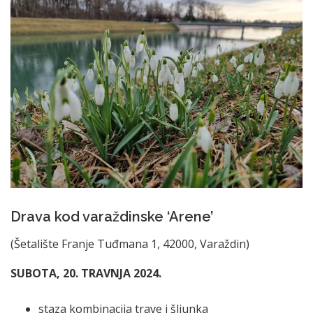
Drava kod varaždinske ‘Arene’
(Šetalište Franje Tuđmana 1, 42000, Varaždin)
SUBOTA, 20. TRAVNJA 2024.
staza kombinacija trave i šljunka