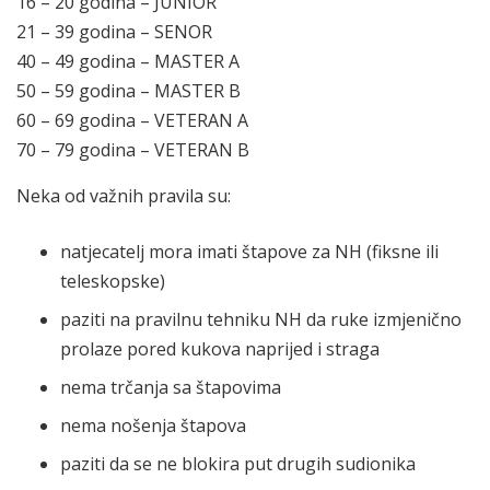
16 – 20 godina – JUNIOR
21 – 39 godina – SENOR
40 – 49 godina – MASTER A
50 – 59 godina – MASTER B
60 – 69 godina – VETERAN A
70 – 79 godina – VETERAN B
Neka od važnih pravila su:
natjecatelj mora imati štapove za NH (fiksne ili
teleskopske)
paziti na pravilnu tehniku NH da ruke izmjenično
prolaze pored kukova naprijed i straga
nema trčanja sa štapovima
nema nošenja štapova
paziti da se ne blokira put drugih sudionika