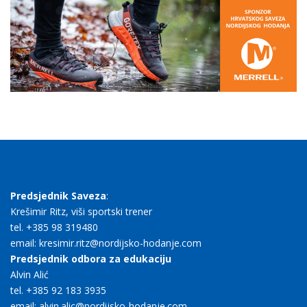
Predsjednik Saveza
:
Krešimir Ritz, viši sportski trener
tel. +385 98 319480
email: kresimir.ritz@nordijsko-hodanje.com
Predsjednik odbora za edukaciju
Alvin Alić
tel. +385 92 183 3935
email: alvin.alic@nordijsko-hodanje.com