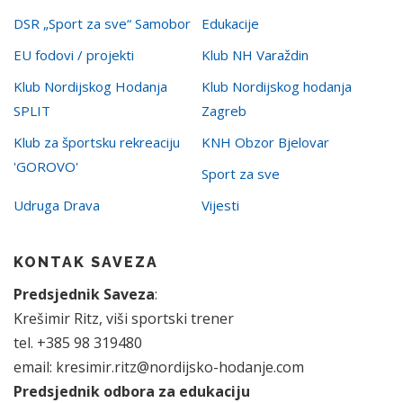
DSR „Sport za sve“ Samobor
Edukacije
EU fodovi / projekti
Klub NH Varaždin
Klub Nordijskog Hodanja
Klub Nordijskog hodanja
SPLIT
Zagreb
Klub za športsku rekreaciju
KNH Obzor Bjelovar
'GOROVO'
Sport za sve
Udruga Drava
Vijesti
KONTAK SAVEZA
Predsjednik Saveza
:
Krešimir Ritz, viši sportski trener
tel. +385 98 319480
email: kresimir.ritz@nordijsko-hodanje.com
Predsjednik odbora za edukaciju