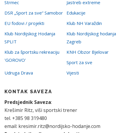
Strmec
Jastreb extreme
DSR „Sport za sve“ Samobor
Edukacije
EU fodovi / projekti
Klub NH Varaždin
Klub Nordijskog Hodanja
Klub Nordijskog hodanja
SPLIT
Zagreb
Klub za športsku rekreaciju
KNH Obzor Bjelovar
'GOROVO'
Sport za sve
Udruga Drava
Vijesti
KONTAK SAVEZA
Predsjednik Saveza
:
Krešimir Ritz, viši sportski trener
tel. +385 98 319480
email: kresimir.ritz@nordijsko-hodanje.com