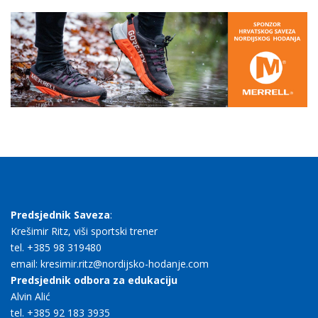
Predsjednik Saveza
:
Krešimir Ritz, viši sportski trener
tel. +385 98 319480
email: kresimir.ritz@nordijsko-hodanje.com
Predsjednik odbora za edukaciju
Alvin Alić
tel. +385 92 183 3935