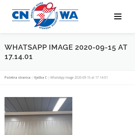
Preskoči
na
Izbornik
sadržaj
WHATSAPP IMAGE 2020-09-15 AT
NATJECANJA
FESTIVALI
O NAMA
17.14.01
Početna stranica
»
Vježba C
»
WhatsApp Image 2020-09-15 at 17.14.01
VJEŽBAJTE S NAMA
NORDIJSKO HODANJE
KONTAKTI