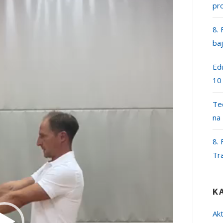
pr
8. 
ba
Edu
10
Teč
na
8. 
Tr
K
Akt