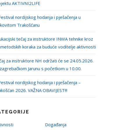
ojektu AKTIVNI2LIFE
Festival nordijskog hodanja i pješačenja u
jkovitom Trakošćanu
kacijski tečaj za instruktore INWA tehnike kroz
 metodskih koraka za buduće voditelje aktivnosti
aj za instruktore NH održati će se 24.05.2026.
 zagrebačkom Jarunu s početkom u 10.00.
Festival nordijskog hodanja i pješačenja –
akošćan 2026. VAŽNA OBAVIJEST!!!
ATEGORIJE
ivnosti
Događanja