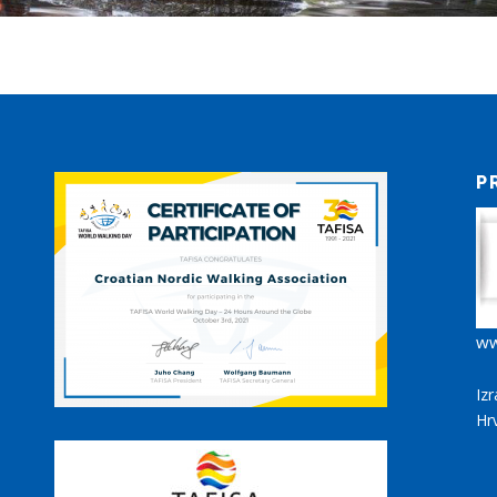
P
ww
Iz
Hr