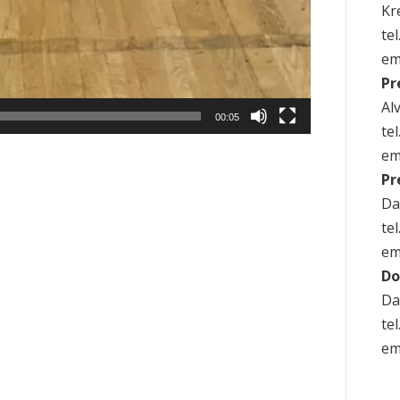
Kre
te
em
Pr
Alv
00:05
te
em
Pr
Da
te
em
Do
Da
te
em