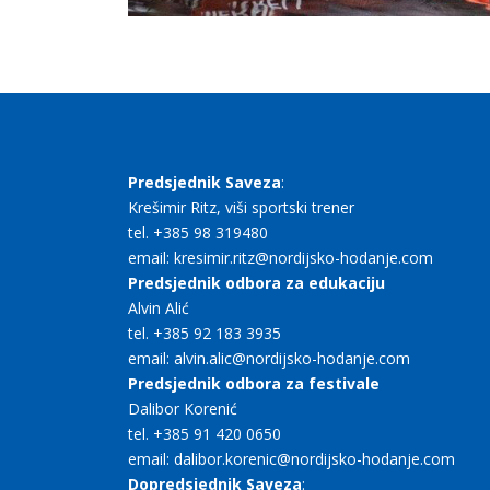
Predsjednik Saveza
:
Krešimir Ritz, viši sportski trener
tel. +385 98 319480
email: kresimir.ritz@nordijsko-hodanje.com
Predsjednik odbora za edukaciju
Alvin Alić
tel. +385 92 183 3935
email: alvin.alic@nordijsko-hodanje.com
Predsjednik odbora za festivale
Dalibor Korenić
tel. +385 91 420 0650
email: dalibor.korenic@nordijsko-hodanje.com
Dopredsjednik Saveza
: