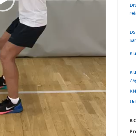
Dr
re
DS
Sa
Kl
Kl
Za
KN
Ud
K
Pr