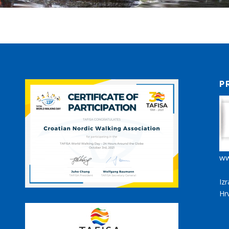
P
ww
Iz
Hr