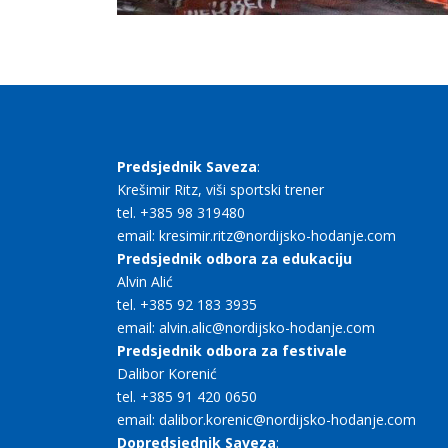
Predsjednik Saveza
:
Krešimir Ritz, viši sportski trener
tel. +385 98 319480
email: kresimir.ritz@nordijsko-hodanje.com
Predsjednik odbora za edukaciju
Alvin Alić
tel. +385 92 183 3935
email: alvin.alic@nordijsko-hodanje.com
Predsjednik odbora za festivale
Dalibor Korenić
tel. +385 91 420 0650
email: dalibor.korenic@nordijsko-hodanje.com
Dopredsjednik Saveza
: