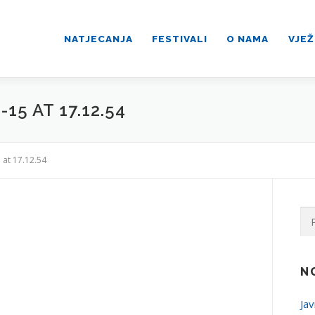
NATJECANJA
FESTIVALI
O NAMA
VJEŽ
5 AT 17.12.54
at 17.12.54
Pre
N
Jav