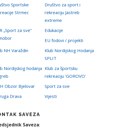
uštvo Sportske
Društvo za sport i
kreacije Strmec
rekreaciju Jastreb
extreme
R „Sport za sve“
Edukacije
mobor
EU fodovi / projekti
ub NH Varaždin
Klub Nordijskog Hodanja
SPLIT
ub Nordijskog hodanja
Klub za športsku
greb
rekreaciju 'GOROVO'
H Obzor Bjelovar
Sport za sve
ruga Drava
Vijesti
ONTAK SAVEZA
edsjednik Saveza
: