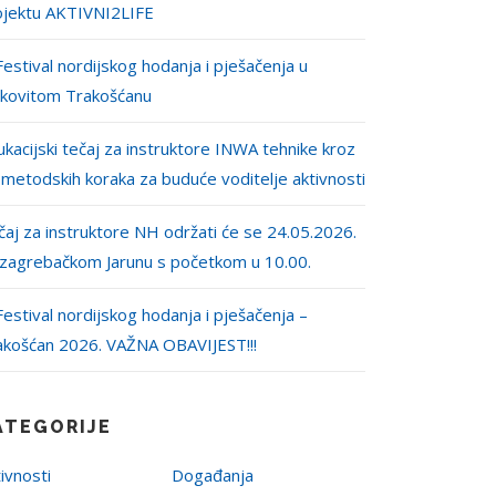
ojektu AKTIVNI2LIFE
Festival nordijskog hodanja i pješačenja u
jkovitom Trakošćanu
kacijski tečaj za instruktore INWA tehnike kroz
 metodskih koraka za buduće voditelje aktivnosti
aj za instruktore NH održati će se 24.05.2026.
 zagrebačkom Jarunu s početkom u 10.00.
Festival nordijskog hodanja i pješačenja –
akošćan 2026. VAŽNA OBAVIJEST!!!
ATEGORIJE
ivnosti
Događanja