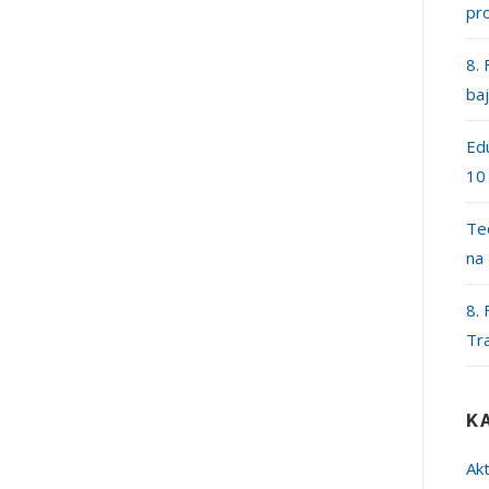
pr
8. 
ba
Edu
10
Teč
na
8. 
Tr
K
Akt