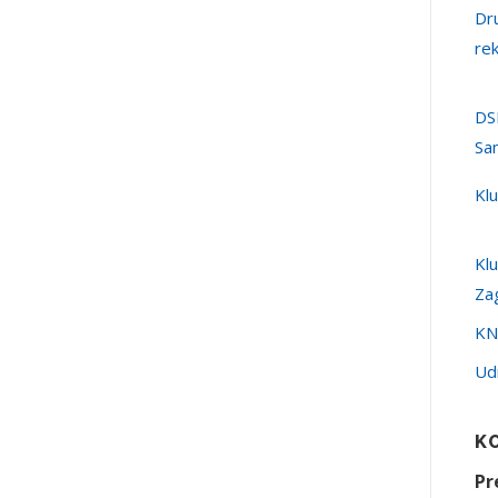
Dr
re
DS
Sa
Kl
Kl
Za
KN
Ud
K
Pr