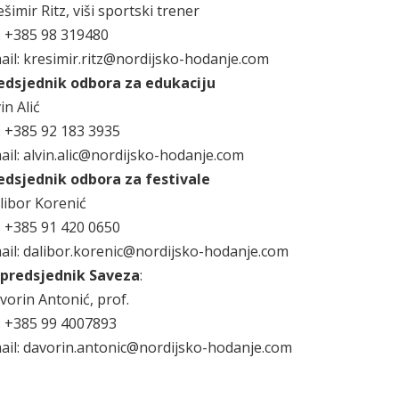
šimir Ritz, viši sportski trener
l. +385 98 319480
ail: kresimir.ritz@nordijsko-hodanje.com
edsjednik odbora za edukaciju
in Alić
l. +385 92 183 3935
ail: alvin.alic@nordijsko-hodanje.com
edsjednik odbora za festivale
libor Korenić
l. +385 91 420 0650
ail: dalibor.korenic@nordijsko-hodanje.com
predsjednik Saveza
:
vorin Antonić, prof.
l. +385 99 4007893
ail: davorin.antonic@nordijsko-hodanje.com