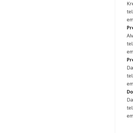
Kre
te
em
Pr
Alv
te
em
Pr
Da
te
em
Do
Da
te
em