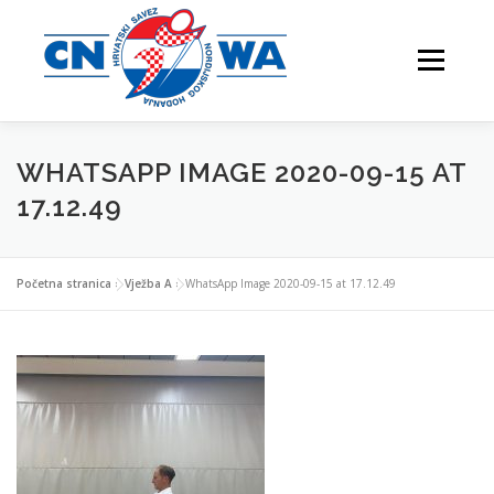
Preskoči
na
Izbornik
sadržaj
WHATSAPP IMAGE 2020-09-15 AT
NATJECANJA
FESTIVALI
O NAMA
17.12.49
Početna stranica
»
Vježba A
»
WhatsApp Image 2020-09-15 at 17.12.49
VJEŽBAJTE S NAMA
NORDIJSKO HODANJE
KONTAKTI