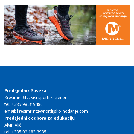
Predsjednik Saveza
:
Krešimir Ritz, viši sportski trener
tel. +385 98 319480
email: kresimir.ritz@nordijsko-hodanje.com
Predsjednik odbora za edukaciju
Alvin Alić
tel. +385 92 183 3935