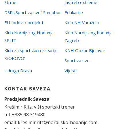
Strmec
Jastreb extreme
DSR „Sport za sve“ Samobor
Edukacije
EU fodovi / projekti
Klub NH Varaždin
Klub Nordijskog Hodanja
Klub Nordijskog hodanja
SPLIT
Zagreb
Klub za športsku rekreaciju
KNH Obzor Bjelovar
'GOROVO'
Sport za sve
Udruga Drava
Vijesti
KONTAK SAVEZA
Predsjednik Saveza
:
Krešimir Ritz, viši sportski trener
tel. +385 98 319480
email: kresimir.ritz@nordijsko-hodanje.com