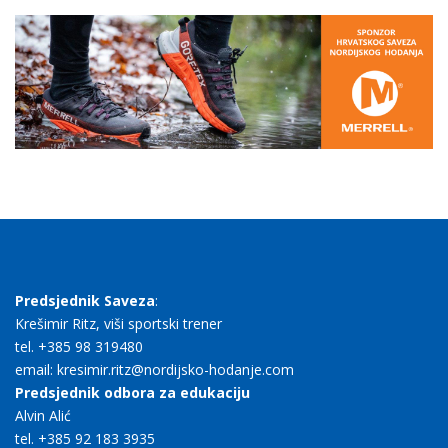
Predsjednik Saveza
:
Krešimir Ritz, viši sportski trener
tel. +385 98 319480
email: kresimir.ritz@nordijsko-hodanje.com
Predsjednik odbora za edukaciju
Alvin Alić
tel. +385 92 183 3935