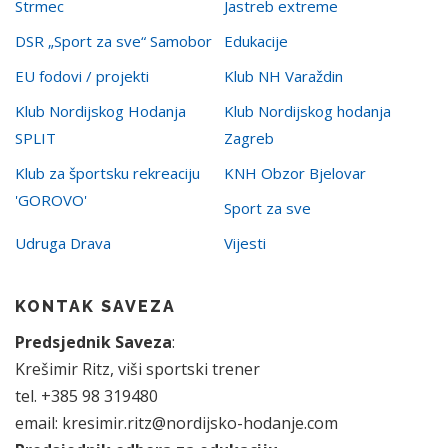
Strmec
Jastreb extreme
DSR „Sport za sve“ Samobor
Edukacije
EU fodovi / projekti
Klub NH Varaždin
Klub Nordijskog Hodanja
Klub Nordijskog hodanja
SPLIT
Zagreb
Klub za športsku rekreaciju
KNH Obzor Bjelovar
'GOROVO'
Sport za sve
Udruga Drava
Vijesti
KONTAK SAVEZA
Predsjednik Saveza
:
Krešimir Ritz, viši sportski trener
tel. +385 98 319480
email: kresimir.ritz@nordijsko-hodanje.com