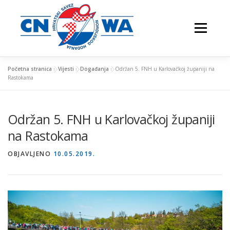
Preskoči
na
Izbornik
sadržaj
Početna stranica
»
Vijesti
»
Događanja
»
Održan 5. FNH u Karlovačkoj županiji na
Rastokama
NATJECANJA
FESTIVALI
O NAMA
Održan 5. FNH u Karlovačkoj županiji
na Rastokama
VJEŽBAJTE S NAMA
OBJAVLJENO
10.05.2019.
NORDIJSKO HODANJE
KONTAKTI