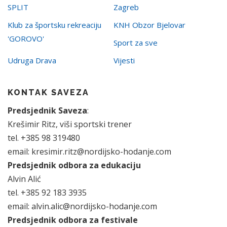
SPLIT
Zagreb
Klub za športsku rekreaciju
KNH Obzor Bjelovar
'GOROVO'
Sport za sve
Udruga Drava
Vijesti
KONTAK SAVEZA
Predsjednik Saveza
:
Krešimir Ritz, viši sportski trener
tel. +385 98 319480
email: kresimir.ritz@nordijsko-hodanje.com
Predsjednik odbora za edukaciju
Alvin Alić
tel. +385 92 183 3935
email: alvin.alic@nordijsko-hodanje.com
Predsjednik odbora za festivale